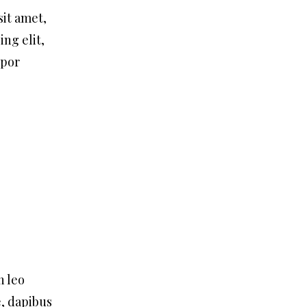
it amet,
ing elit,
mpor
n leo
e, dapibus