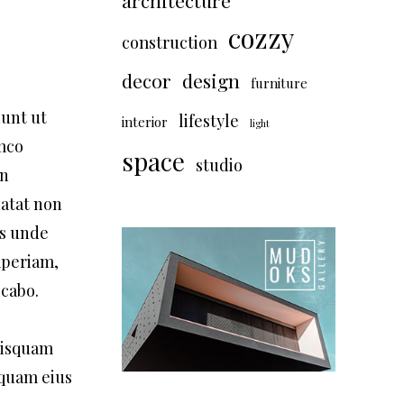
architecture
cozzy
construction
decor
design
furniture
dunt ut
lifestyle
interior
light
amco
space
studio
in
datat non
is unde
aperiam,
icabo.
uisquam
mquam eius