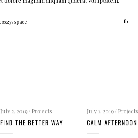
 et dolore magnam aliquam quaerat voluptatem.
,
cozzy
space
fb
July 2, 2019
Projects
July 1, 2019
Project
FIND THE BETTER WAY
CALM AFTERNOON