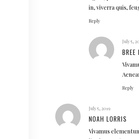
in, viverra quis, feug
Reply
July 5, 2
BREE
Vivamu
Aenean
Reply
July 5, 2019
NOAH LORRIS
Vivamus elementum 