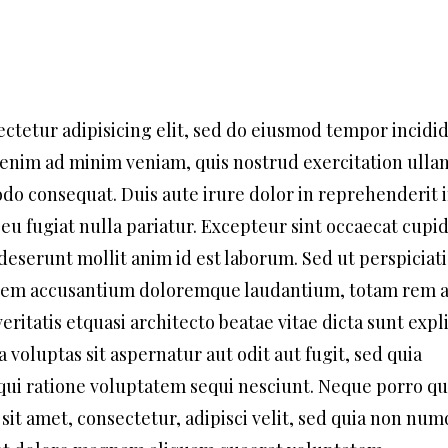
ctetur adipisicing elit, sed do eiusmod tempor incidi
 enim ad minim veniam, quis nostrud exercitation ull
odo consequat. Duis aute irure dolor in reprehenderit 
 eu fugiat nulla pariatur. Excepteur sint occaecat cupi
a deserunt mollit anim id est laborum. Sed ut perspiciat
tatem accusantium doloremque laudantium, totam rem 
eritatis etquasi architecto beatae vitae dicta sunt expl
oluptas sit aspernatur aut odit aut fugit, sed quia
ui ratione voluptatem sequi nesciunt. Neque porro q
 sit amet, consectetur, adipisci velit, sed quia non nu