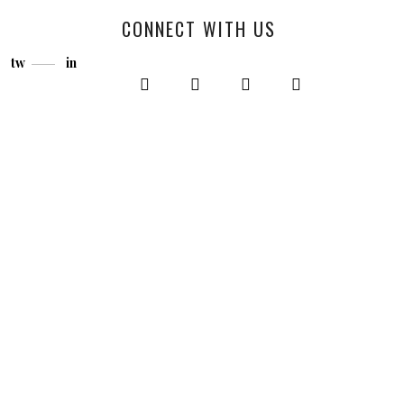
CONNECT WITH US
tw
in
s