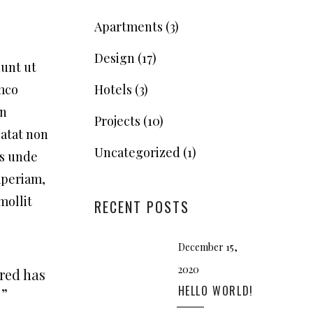
Apartments
(3)
Design
(17)
dunt ut
amco
Hotels
(3)
in
Projects
(10)
datat non
Uncategorized
(1)
is unde
aperiam,
mollit
RECENT POSTS
December 15,
2020
ared has
HELLO WORLD!
 ”