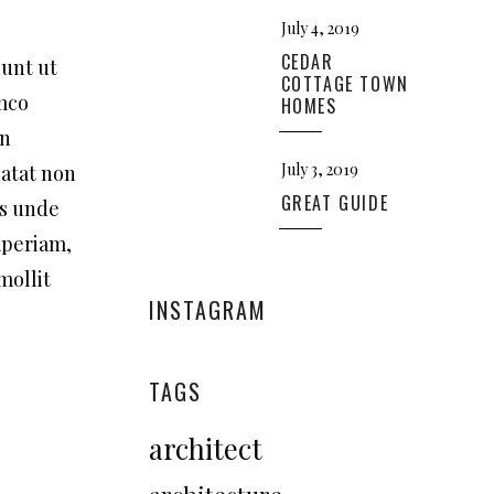
July 4, 2019
CEDAR
dunt ut
COTTAGE TOWN
amco
HOMES
in
July 3, 2019
datat non
GREAT GUIDE
is unde
aperiam,
mollit
INSTAGRAM
TAGS
architect