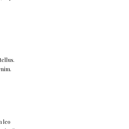
ellus.
enim.
n leo