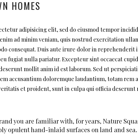
WN HOMES
ctetur adipisicing elit, sed do eiusmod tempor incidi
 enim ad minim veniam, quis nostrud exercitation ull
odo consequat. Duis aute irure dolor in reprehenderit 
 eu fugiat nulla pariatur. Excepteur sint occaecat cupi
a deserunt mollit anim id est laborum. Sed ut perspiciat
tatem accusantium doloremque laudantium, totam rem 
eritatis et proident, sunt in culpa qui officia deserunt 
and you are familiar with, for years, Nature Squ
y opulent hand-inlaid surfaces on land and sea.